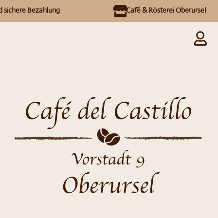
d sichere Bezahlung
Café & Rösterei Oberursel