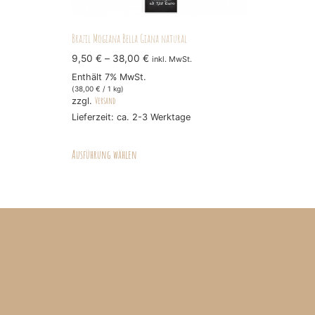
Brazil Mogiana Bella Giana natural
9,50
€
–
38,00
€
inkl. MwSt.
Enthält 7% MwSt.
(
38,00
€
/ 1 kg)
Versand
zzgl.
Lieferzeit: ca. 2-3 Werktage
Ausführung wählen