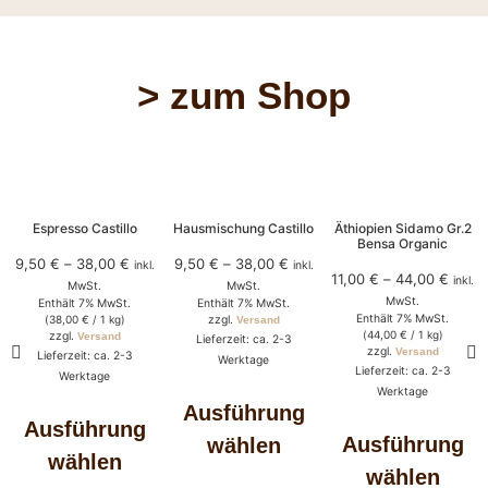
> zum Shop
Espresso Castillo
Hausmischung Castillo
Äthiopien Sidamo Gr.2
Bensa Organic
9,50
€
–
38,00
€
9,50
€
–
38,00
€
inkl.
inkl.
11,00
€
–
44,00
€
inkl.
MwSt.
MwSt.
MwSt.
Enthält 7% MwSt.
Enthält 7% MwSt.
Enthält 7% MwSt.
(
38,00
€
/ 1 kg)
zzgl.
Versand
(
44,00
€
/ 1 kg)
zzgl.
Versand
Lieferzeit: ca. 2-3
zzgl.
Versand
Lieferzeit: ca. 2-3
Werktage
Lieferzeit: ca. 2-3
Werktage
Werktage
Ausführung
Ausführung
Ausführung
wählen
wählen
wählen