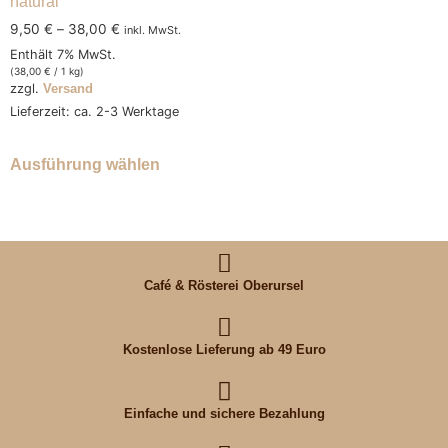
natural
9,50
€
–
38,00
€
inkl. MwSt.
Enthält 7% MwSt.
(
38,00
€
/ 1 kg)
zzgl.
Versand
Lieferzeit: ca. 2-3 Werktage
Ausführung wählen
Café & Rösterei Oberursel
Kostenlose Lieferung ab 49 Euro
Einfache und sichere Bezahlung