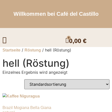
Willkommen bei Café del Castillo
Unser Kaffee & Espresso
0
0,00
€
/
/ hell (Röstung)
Startseite
Röstung
hell (Röstung)
Einzelnes Ergebnis wird angezeigt
Brazil Mogiana Bella Giana