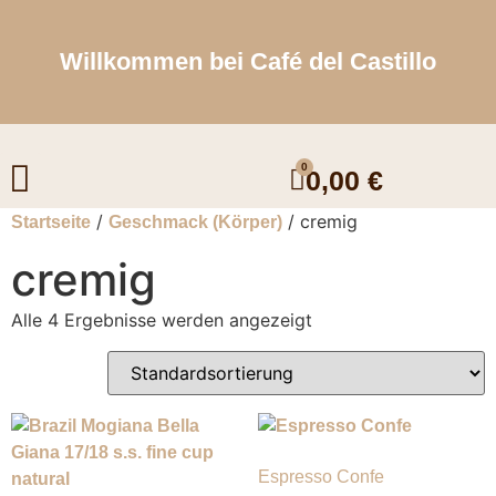
Willkommen bei Café del Castillo
Unser Kaffee & Espresso
0
0,00
€
/
/ cremig
Startseite
Geschmack (Körper)
cremig
Alle 4 Ergebnisse werden angezeigt
Espresso Confe