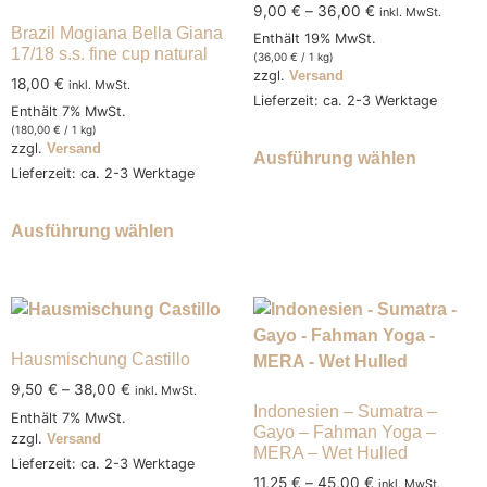
9,00
€
–
36,00
€
inkl. MwSt.
Brazil Mogiana Bella Giana
Enthält 19% MwSt.
17/18 s.s. fine cup natural
(
36,00
€
/ 1 kg)
zzgl.
Versand
18,00
€
inkl. MwSt.
Lieferzeit: ca. 2-3 Werktage
Enthält 7% MwSt.
(
180,00
€
/ 1 kg)
zzgl.
Versand
Ausführung wählen
Lieferzeit: ca. 2-3 Werktage
Ausführung wählen
Hausmischung Castillo
9,50
€
–
38,00
€
inkl. MwSt.
Indonesien – Sumatra –
Enthält 7% MwSt.
Gayo – Fahman Yoga –
zzgl.
Versand
MERA – Wet Hulled
Lieferzeit: ca. 2-3 Werktage
11,25
€
–
45,00
€
inkl. MwSt.